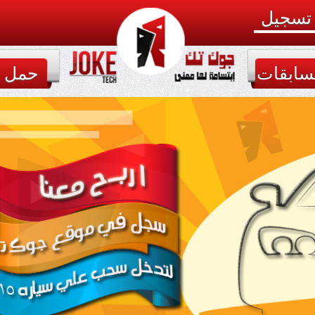
تسجيل
سابقات
حمل ت
جوك تك