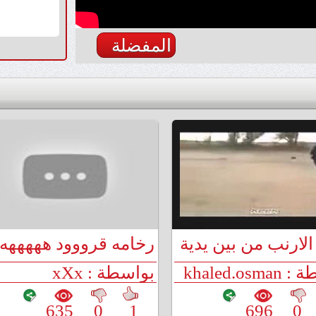
المفضلة
لارنب من بين يدية
رخامه قرووود هههههه
لغداء عليه
khaled.os
بواسطة : xXx
635
0
1
696
0