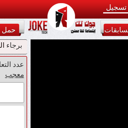
تسجيل
سابقات
حمل ت
جوك تك
برجاء
ال
عدد التع
معجب