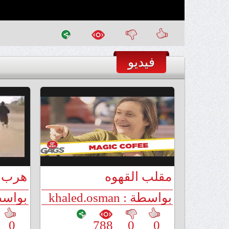
فيديو
مقلب القهوه
هرب ا
وراح ا
بواسطة : khaled.osman
بواسطة : man
0
788
0
0