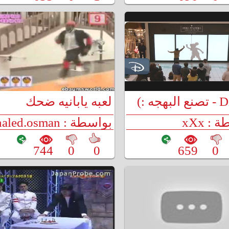
جه :)
لعبه يابانيه ضحك
: xXx
بواسطة : khaled.osman
744
0
0
659
0