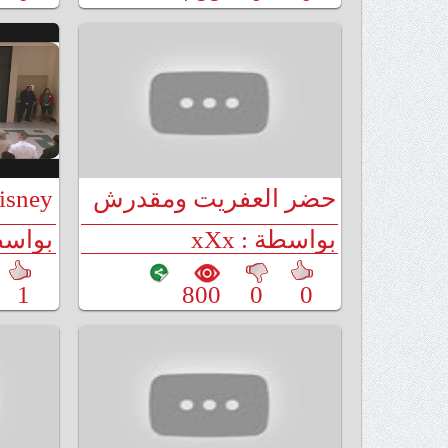
حضر العفريت ومقدرش
Disney - تصنع البه
يصرفو
بواسطة : xXx
بواسطة 
1
800
0
0