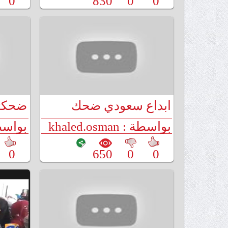
0
830
0
0
ابداع سعودي ضحك
ضحكت
بواسطة : khaled.osman
بواسطة : man
0
650
0
0