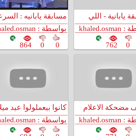
 يابانية - اللي
مسابقة يابانيه : السرع
ينجلد
(ضحك)
khaled.os
بواسطة : khaled.osman
864
0
0
762
0
 مضحكة الاعلام
كانوا بيعملولوا عيد ميلا
ى من الاخر
ولعو في نفسهم
khaled.os
بواسطة : khaled.osman