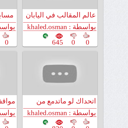
عالم المقالب في اليابان
مسابقة
يضحك 
بواسطة : khaled.osman
بواسطة : man
0
645
0
0
اتحداك لو ماتدمع من
مواقف
الضحك بسبب اللعبه دي
المصر
بواسطة : khaled.osman
بواسطة : man