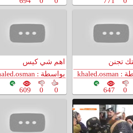
694
0
0
771
0
ك تجنن
اهم شي كيس
البطاطس مايطيح
khaled.os
بواسطة : khaled.osman
609
0
0
647
0